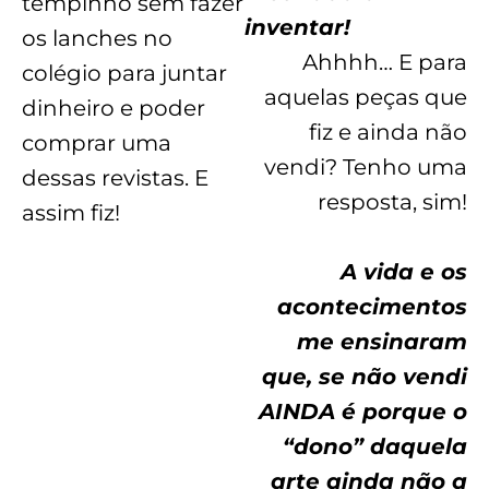
tempinho sem fazer
inventar!
os lanches no
Ahhhh… E para
colégio para juntar
aquelas peças que
dinheiro e poder
fiz e ainda não
comprar uma
vendi? Tenho uma
dessas revistas. E
resposta, sim!
assim fiz!
A vida e os
acontecimentos
me ensinaram
que, se não vendi
AINDA é porque o
“dono” daquela
arte ainda não a