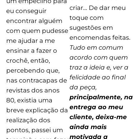
um empecilho para
criar… De dar meu
eu conseguir
toque com
encontrar alguém
sugestões em
com quem pudesse
encomendas feitas.
me ajudar a me
Tudo em comum
ensinar a fazer o
acordo com quem
crochê, então,
traz a ideia e, ver a
percebendo que,
felicidade ao final
nas contracapas de
da peça,
revistas dos anos
principalmente, na
80, existia uma
entrega ao meu
breve explicação da
cliente, deixa-me
realização dos
ainda mais
pontos, passei um
motivada a