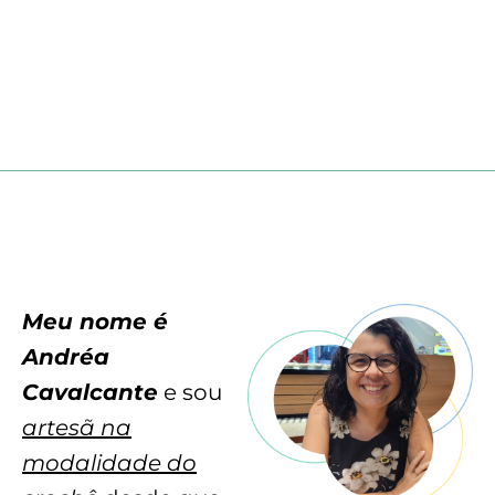
Me
u nome é
Andréa
Cavalcante
e sou
artesã na
modalidade do