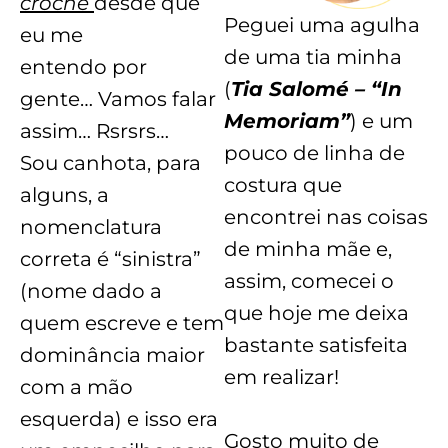
crochê
desde que
Peguei uma agulha
eu me
de uma tia minha
entendo por
(
Tia Salomé – “In
gente… Vamos falar
Memoriam”
) e um
assim… Rsrsrs…
pouco de linha de
Sou canhota, para
costura que
alguns, a
encontrei nas coisas
nomenclatura
de minha mãe e,
correta é “sinistra”
assim, comecei o
(nome dado a
que hoje me deixa
quem escreve e tem
bastante satisfeita
dominância maior
em realizar!
com a mão
esquerda) e isso era
Gosto muito de