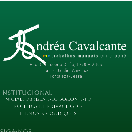
Rua Damasceno Girão, 1770 – Altos
Bairro Jardim América
Fortaleza/Ceará
Institucional
Inicial
Sobre
Catálogo
Contato
Política de Privacidade
Termos & Condições
Siga-nos