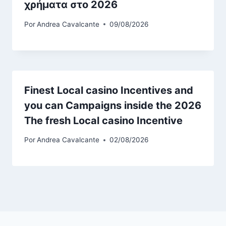
χρήματα στο 2026
Por
Andrea Cavalcante
09/08/2026
Finest Local casino Incentives and
you can Campaigns inside the 2026
The fresh Local casino Incentive
Por
Andrea Cavalcante
02/08/2026