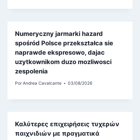
Numeryczny jarmarki hazard
spośród Polsce przekształca sie
naprawde ekspresowo, dajac
uzytkownikom duzo mozliwosci
zespolenia
Por
Andrea Cavalcante
03/08/2026
Καλύτερες επιχειρήσεις τυχερών
παιχνιδιών με πραγματικά