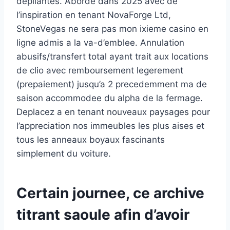
depliantes. Aborde dans 2025 avec de
l’inspiration en tenant NovaForge Ltd,
StoneVegas ne sera pas mon ixieme casino en
ligne admis a la va-d’emblee. Annulation
abusifs/transfert total ayant trait aux locations
de clio avec remboursement legerement
(prepaiement) jusqu’a 2 precedemment ma de
saison accommodee du alpha de la fermage.
Deplacez a en tenant nouveaux paysages pour
l’appreciation nos immeubles les plus aises et
tous les anneaux boyaux fascinants
simplement du voiture.
Certain journee, ce archive
titrant saoule afin d’avoir