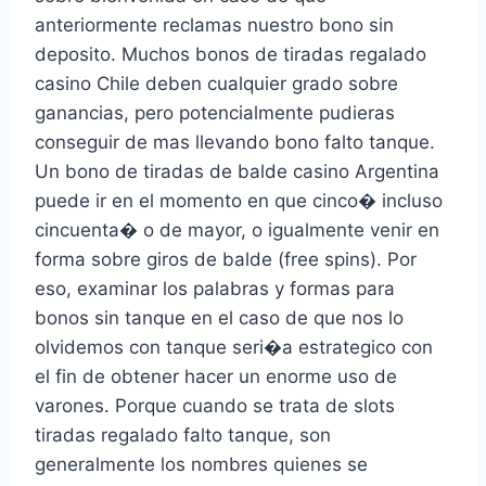
anteriormente reclamas nuestro bono sin
deposito. Muchos bonos de tiradas regalado
casino Chile deben cualquier grado sobre
ganancias, pero potencialmente pudieras
conseguir de mas llevando bono falto tanque.
Un bono de tiradas de balde casino Argentina
puede ir en el momento en que cinco� incluso
cincuenta� o de mayor, o igualmente venir en
forma sobre giros de balde (free spins). Por
eso, examinar los palabras y formas para
bonos sin tanque en el caso de que nos lo
olvidemos con tanque seri�a estrategico con
el fin de obtener hacer un enorme uso de
varones. Porque cuando se trata de slots
tiradas regalado falto tanque, son
generalmente los nombres quienes se