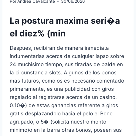
Por
Andrea Cavalcante
30/06/2026
La postura maxima seri�a
el diez% (min
Despues, recibiran de manera inmediata
indumentarias acerca de cualquier lapso sobre
24 muchisimo tiempo, sus tiradas de balde en
la circunstancia slots. Algunos de los bonos
mas futuros, como os es necesario comentado
primeramente, es una publicidad con giros
regalado al registrarse acerca de un casino.
0.10�) de estas ganancias referente a giros
gratis desplazandolo hacia el pelo el Bono
agrupado, o 5� (solicita nuestro monto
minimo)o en la barra otras bonos, poseen sus