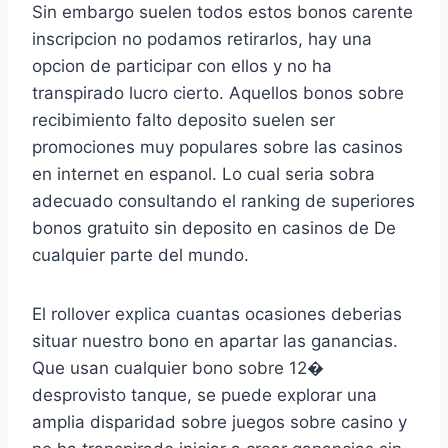
Sin embargo suelen todos estos bonos carente
inscripcion no podamos retirarlos, hay una
opcion de participar con ellos y no ha
transpirado lucro cierto. Aquellos bonos sobre
recibimiento falto deposito suelen ser
promociones muy populares sobre las casinos
en internet en espanol. Lo cual seria sobra
adecuado consultando el ranking de superiores
bonos gratuito sin deposito en casinos de De
cualquier parte del mundo.
El rollover explica cuantas ocasiones deberias
situar nuestro bono en apartar las ganancias.
Que usan cualquier bono sobre 12�
desprovisto tanque, se puede explorar una
amplia disparidad sobre juegos sobre casino y