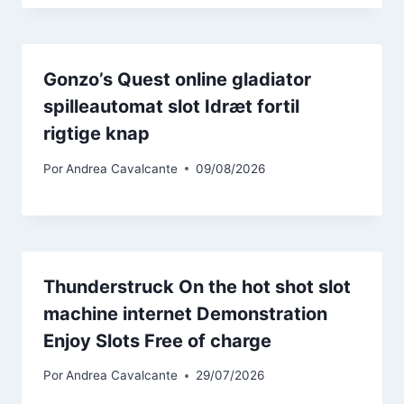
Gonzo’s Quest online gladiator
spilleautomat slot Idræt fortil
rigtige knap
Por
Andrea Cavalcante
09/08/2026
Thunderstruck On the hot shot slot
machine internet Demonstration
Enjoy Slots Free of charge
Por
Andrea Cavalcante
29/07/2026