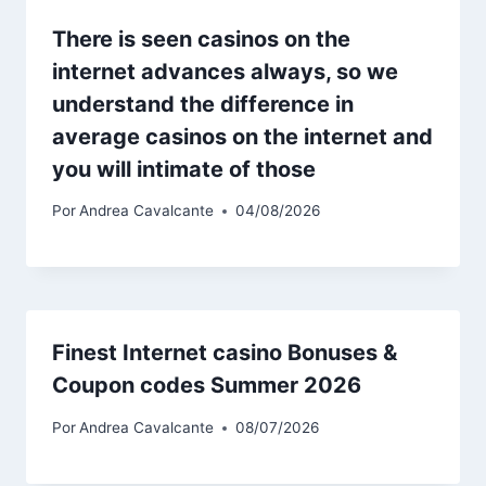
There is seen casinos on the
internet advances always, so we
understand the difference in
average casinos on the internet and
you will intimate of those
Por
Andrea Cavalcante
04/08/2026
Finest Internet casino Bonuses &
Coupon codes Summer 2026
Por
Andrea Cavalcante
08/07/2026