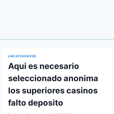
UNCATEGORIZED
Aqui es necesario
seleccionado anonima
los superiores casinos
falto deposito