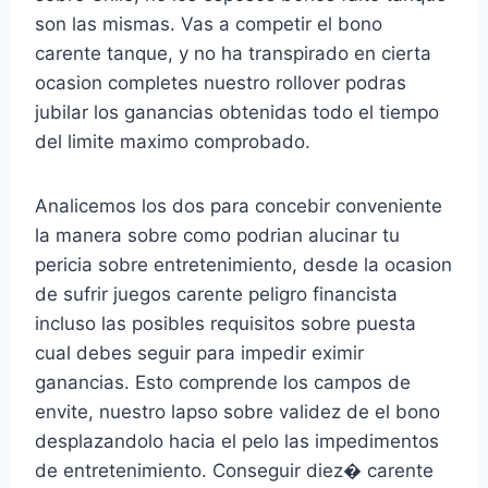
son las mismas. Vas a competir el bono
carente tanque, y no ha transpirado en cierta
ocasion completes nuestro rollover podras
jubilar los ganancias obtenidas todo el tiempo
del limite maximo comprobado.
Analicemos los dos para concebir conveniente
la manera sobre como podrian alucinar tu
pericia sobre entretenimiento, desde la ocasion
de sufrir juegos carente peligro financista
incluso las posibles requisitos sobre puesta
cual debes seguir para impedir eximir
ganancias. Esto comprende los campos de
envite, nuestro lapso sobre validez de el bono
desplazandolo hacia el pelo las impedimentos
de entretenimiento. Conseguir diez� carente