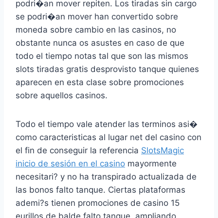
podri�an mover repiten. Los tiradas sin cargo
se podri�an mover han convertido sobre
moneda sobre cambio en las casinos, no
obstante nunca os asustes en caso de que
todo el tiempo notas tal que son las mismos
slots tiradas gratis desprovisto tanque quienes
aparecen en esta clase sobre promociones
sobre aquellos casinos.
Todo el tiempo vale atender las terminos asi�
como caracteristicas al lugar net del casino con
el fin de conseguir la referencia
SlotsMagic
inicio de sesión en el casino
mayormente
necesitari? y no ha transpirado actualizada de
las bonos falto tanque. Ciertas plataformas
ademi?s tienen promociones de casino 15
eurillos de balde falto tanque, ampliando