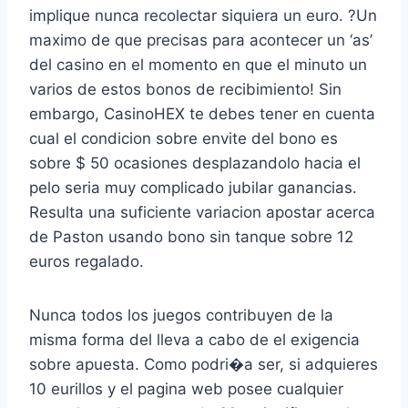
implique nunca recolectar siquiera un euro. ?Un
maximo de que precisas para acontecer un ‘as’
del casino en el momento en que el minuto un
varios de estos bonos de recibimiento! Sin
embargo, CasinoHEX te debes tener en cuenta
cual el condicion sobre envite del bono es
sobre $ 50 ocasiones desplazandolo hacia el
pelo seria muy complicado jubilar ganancias.
Resulta una suficiente variacion apostar acerca
de Paston usando bono sin tanque sobre 12
euros regalado.
Nunca todos los juegos contribuyen de la
misma forma del lleva a cabo de el exigencia
sobre apuesta. Como podri�a ser, si adquieres
10 eurillos y el pagina web posee cualquier