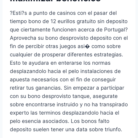
?Esti?s a punto de casinos con el pasar del
tiempo bono de 12 eurillos gratuito sin deposito
que ciertamente funcionen acerca de Portugal?
Aprovecha su bono desprovisto deposito con el
fin de percibir otras juegos asi� como sobre
cualquier de prosperar diferentes estrategias.
Esto te ayudara en enterarse los normas
desplazandolo hacia el pelo instalaciones de
apuesta necesarios con el fin de conseguir
retirar tus ganancias. Sin empezar a participar
con su bono desprovisto tanque, asegurate
sobre encontrarse instruido y no ha transpirado
experto las terminos desplazandolo hacia el
pelo esencia asociados. Los bonos falto
deposito suelen tener una data sobre triunfo.