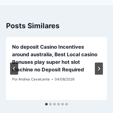
Posts Similares
No deposit Casino Incentives
around australia, Best Local casino
Bonuses play super hot slot
machine no Deposit Required
Por
Andrea Cavalcante
04/08/2026