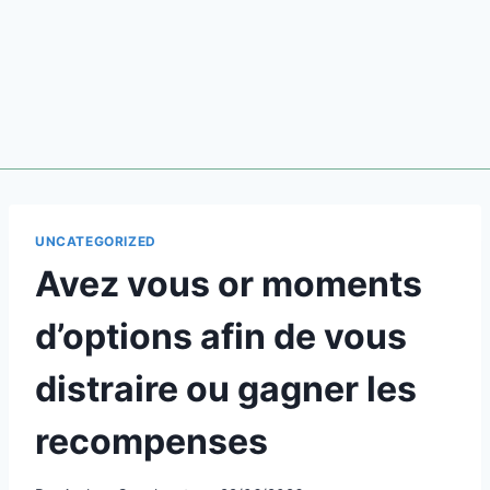
UNCATEGORIZED
Avez vous or moments
d’options afin de vous
distraire ou gagner les
recompenses