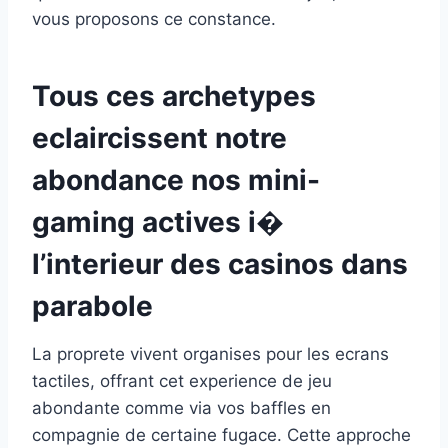
vous proposons ce constance.
Tous ces archetypes
eclaircissent notre
abondance nos mini-
gaming actives i�
l’interieur des casinos dans
parabole
La proprete vivent organises pour les ecrans
tactiles, offrant cet experience de jeu
abondante comme via vos baffles en
compagnie de certaine fugace. Cette approche