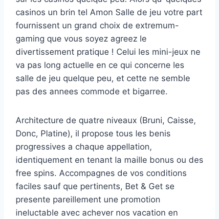
casinos un brin tel Amon Salle de jeu votre part
fournissent un grand choix de extremum-
gaming que vous soyez agreez le
divertissement pratique ! Celui les mini-jeux ne
va pas long actuelle en ce qui concerne les
salle de jeu quelque peu, et cette ne semble
pas des annees commode et bigarree.
Architecture de quatre niveaux (Bruni, Caisse,
Donc, Platine), il propose tous les benis
progressives a chaque appellation,
identiquement en tenant la maille bonus ou des
free spins. Accompagnes de vos conditions
faciles sauf que pertinents, Bet & Get se
presente pareillement une promotion
ineluctable avec achever nos vacation en