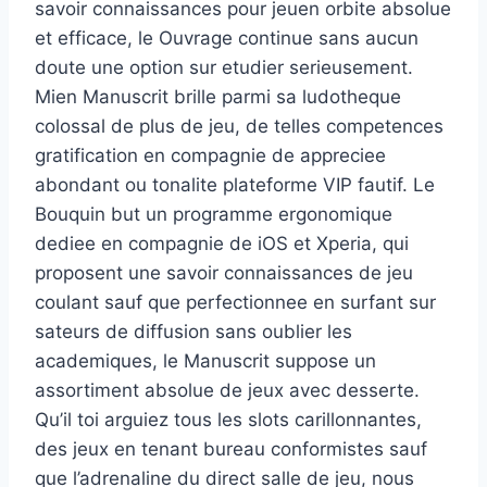
savoir connaissances pour jeuen orbite absolue
et efficace, le Ouvrage continue sans aucun
doute une option sur etudier serieusement.
Mien Manuscrit brille parmi sa ludotheque
colossal de plus de jeu, de telles competences
gratification en compagnie de appreciee
abondant ou tonalite plateforme VIP fautif. Le
Bouquin but un programme ergonomique
dediee en compagnie de iOS et Xperia, qui
proposent une savoir connaissances de jeu
coulant sauf que perfectionnee en surfant sur
sateurs de diffusion sans oublier les
academiques, le Manuscrit suppose un
assortiment absolue de jeux avec desserte.
Qu’il toi arguiez tous les slots carillonnantes,
des jeux en tenant bureau conformistes sauf
que l’adrenaline du direct salle de jeu, nous