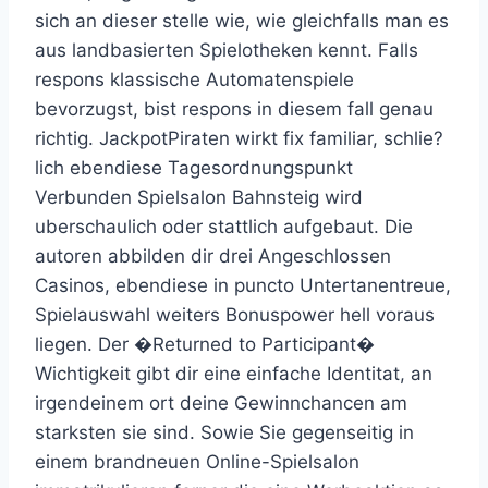
sich an dieser stelle wie, wie gleichfalls man es
aus landbasierten Spielotheken kennt. Falls
respons klassische Automatenspiele
bevorzugst, bist respons in diesem fall genau
richtig. JackpotPiraten wirkt fix familiar, schlie?
lich ebendiese Tagesordnungspunkt
Verbunden Spielsalon Bahnsteig wird
uberschaulich oder stattlich aufgebaut. Die
autoren abbilden dir drei Angeschlossen
Casinos, ebendiese in puncto Untertanentreue,
Spielauswahl weiters Bonuspower hell voraus
liegen. Der �Returned to Participant�
Wichtigkeit gibt dir eine einfache Identitat, an
irgendeinem ort deine Gewinnchancen am
starksten sie sind. Sowie Sie gegenseitig in
einem brandneuen Online-Spielsalon