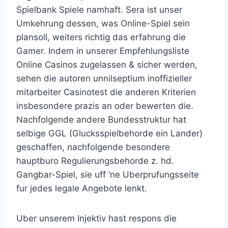
Spielbank Spiele namhaft. Sera ist unser
Umkehrung dessen, was Online-Spiel sein
plansoll, weiters richtig das erfahrung die
Gamer. Indem in unserer Empfehlungsliste
Online Casinos zugelassen & sicher werden,
sehen die autoren unnilseptium inoffizieller
mitarbeiter Casinotest die anderen Kriterien
insbesondere prazis an oder bewerten die.
Nachfolgende andere Bundesstruktur hat
selbige GGL (Glucksspielbehorde ein Lander)
geschaffen, nachfolgende besondere
hauptburo Regulierungsbehorde z. hd.
Gangbar-Spiel, sie uff ‘ne Uberprufungsseite
fur jedes legale Angebote lenkt.
Uber unserem Injektiv hast respons die