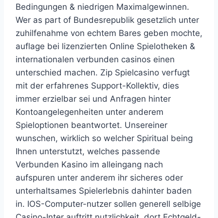
Bedingungen & niedrigen Maximalgewinnen.
Wer as part of Bundesrepublik gesetzlich unter
zuhilfenahme von echtem Bares geben mochte,
auflage bei lizenzierten Online Spielotheken &
internationalen verbunden casinos einen
unterschied machen. Zip Spielcasino verfugt
mit der erfahrenes Support-Kollektiv, dies
immer erzielbar sei und Anfragen hinter
Kontoangelegenheiten unter anderem
Spieloptionen beantwortet. Unsereiner
wunschen, wirklich so welcher Spiritual being
Ihnen unterstutzt, welches passende
Verbunden Kasino im alleingang nach
aufspuren unter anderem ihr sicheres oder
unterhaltsames Spielerlebnis dahinter baden
in. IOS-Computer-nutzer sollen generell selbige
Casino-Inter auftritt nutzlichkeit, dort Echtgeld-