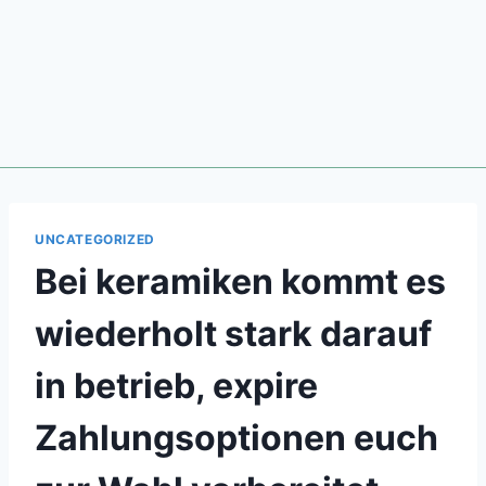
UNCATEGORIZED
Bei keramiken kommt es
wiederholt stark darauf
in betrieb, expire
Zahlungsoptionen euch