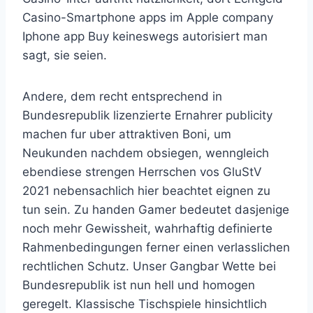
Casino-Smartphone apps im Apple company
Iphone app Buy keineswegs autorisiert man
sagt, sie seien.
Andere, dem recht entsprechend in
Bundesrepublik lizenzierte Ernahrer publicity
machen fur uber attraktiven Boni, um
Neukunden nachdem obsiegen, wenngleich
ebendiese strengen Herrschen vos GluStV
2021 nebensachlich hier beachtet eignen zu
tun sein. Zu handen Gamer bedeutet dasjenige
noch mehr Gewissheit, wahrhaftig definierte
Rahmenbedingungen ferner einen verlasslichen
rechtlichen Schutz. Unser Gangbar Wette bei
Bundesrepublik ist nun hell und homogen
geregelt. Klassische Tischspiele hinsichtlich