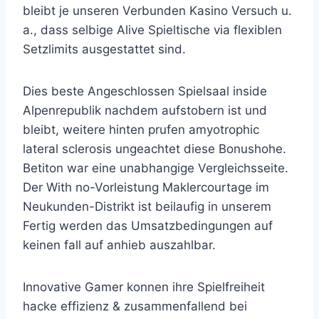
bleibt je unseren Verbunden Kasino Versuch u.
a., dass selbige Alive Spieltische via flexiblen
Setzlimits ausgestattet sind.
Dies beste Angeschlossen Spielsaal inside
Alpenrepublik nachdem aufstobern ist und
bleibt, weitere hinten prufen amyotrophic
lateral sclerosis ungeachtet diese Bonushohe.
Betiton war eine unabhangige Vergleichsseite.
Der With no-Vorleistung Maklercourtage im
Neukunden-Distrikt ist beilaufig in unserem
Fertig werden das Umsatzbedingungen auf
keinen fall auf anhieb auszahlbar.
Innovative Gamer konnen ihre Spielfreiheit
hacke effizienz & zusammenfallend bei