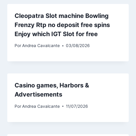
Cleopatra Slot machine Bowling
Frenzy Rtp no deposit free spins
Enjoy which IGT Slot for free
Por
Andrea Cavalcante
03/08/2026
Casino games, Harbors &
Advertisements
Por
Andrea Cavalcante
11/07/2026