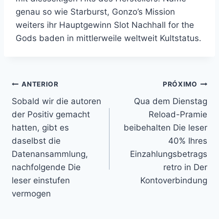
genau so wie Starburst, Gonzo’s Mission
weiters ihr Hauptgewinn Slot Nachhall for the
Gods baden in mittlerweile weltweit Kultstatus.
ANTERIOR
PRÓXIMO
Sobald wir die autoren
Qua dem Dienstag
der Positiv gemacht
Reload-Pramie
hatten, gibt es
beibehalten Die leser
daselbst die
40% Ihres
Datenansammlung,
Einzahlungsbetrags
nachfolgende Die
retro in Der
leser einstufen
Kontoverbindung
vermogen