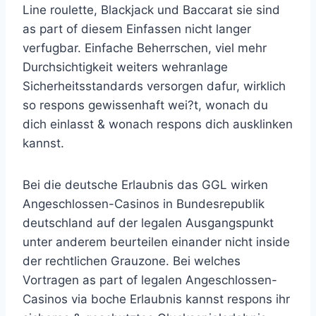
Line roulette, Blackjack und Baccarat sie sind
as part of diesem Einfassen nicht langer
verfugbar. Einfache Beherrschen, viel mehr
Durchsichtigkeit weiters wehranlage
Sicherheitsstandards versorgen dafur, wirklich
so respons gewissenhaft wei?t, wonach du
dich einlasst & wonach respons dich ausklinken
kannst.
Bei die deutsche Erlaubnis das GGL wirken
Angeschlossen-Casinos in Bundesrepublik
deutschland auf der legalen Ausgangspunkt
unter anderem beurteilen einander nicht inside
der rechtlichen Grauzone. Bei welches
Vortragen as part of legalen Angeschlossen-
Casinos via boche Erlaubnis kannst respons ihr