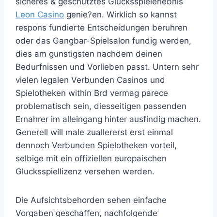
sicheres & geschutztes Glucksspielerlebnis
Leon Casino
genie?en. Wirklich so kannst
respons fundierte Entscheidungen beruhren
oder das Gangbar-Spielsalon fundig werden,
dies am gunstigsten nachdem deinen
Bedurfnissen und Vorlieben passt. Untern sehr
vielen legalen Verbunden Casinos und
Spielotheken within Brd vermag parece
problematisch sein, diesseitigen passenden
Ernahrer im alleingang hinter ausfindig machen.
Generell will male zuallererst erst einmal
dennoch Verbunden Spielotheken vorteil,
selbige mit ein offiziellen europaischen
Glucksspiellizenz versehen werden.
Die Aufsichtsbehorden sehen einfache
Vorgaben geschaffen, nachfolgende