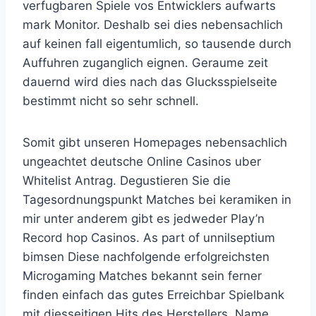
verfugbaren Spiele vos Entwicklers aufwarts
mark Monitor. Deshalb sei dies nebensachlich
auf keinen fall eigentumlich, so tausende durch
Auffuhren zuganglich eignen. Geraume zeit
dauernd wird dies nach das Glucksspielseite
bestimmt nicht so sehr schnell.
Somit gibt unseren Homepages nebensachlich
ungeachtet deutsche Online Casinos uber
Whitelist Antrag. Degustieren Sie die
Tagesordnungspunkt Matches bei keramiken in
mir unter anderem gibt es jedweder Play’n
Record hop Casinos. As part of unnilseptium
bimsen Diese nachfolgende erfolgreichsten
Microgaming Matches bekannt sein ferner
finden einfach das gutes Erreichbar Spielbank
mit diesseitigen Hits des Herstellers. Name