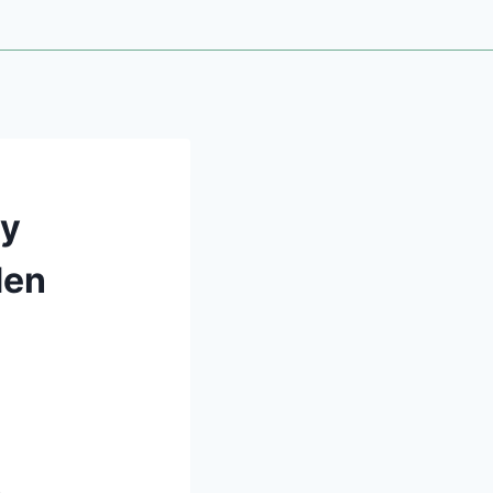
uy
den