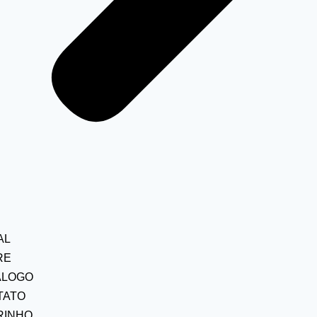
AL
RE
ÁLOGO
TATO
RINHO