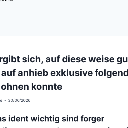
gibt sich, auf diese weise g
auf anhieb exklusive folgen
 lohnen konnte
te
30/06/2026
 ident wichtig sind forger