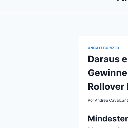
UNCATEGORIZED
Daraus er
Gewinne 
Rollover
Por
Andrea Cavalcan
Mindestens