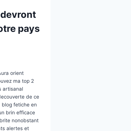
 devront
otre pays
ura orient
rouvez ma top 2
 artisanal
a decouverte de ce
 blog fetiche en
un brin efficace
brite nonobstant
ts alertes et