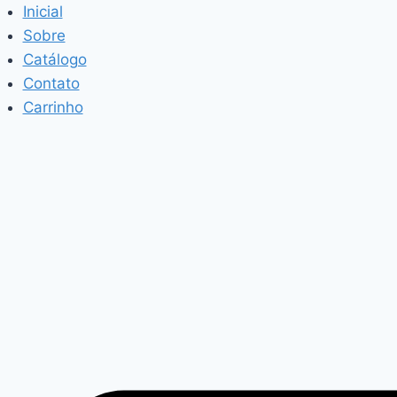
Pular
Inicial
para
Sobre
o
Catálogo
Conteúdo
Contato
Carrinho