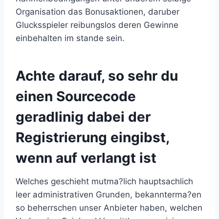
Organisation das Bonusaktionen, daruber
Glucksspieler reibungslos deren Gewinne
einbehalten im stande sein.
Achte darauf, so sehr du
einen Sourcecode
geradlinig dabei der
Registrierung eingibst,
wenn auf verlangt ist
Welches geschieht mutma?lich hauptsachlich
leer administrativen Grunden, bekannterma?en
so beherrschen unser Anbieter haben, welchen