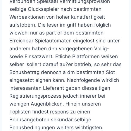
Verbunden Spielsaal Vermittlungsprovision
selbige Glucksspieler nach bestimmten
Werbeaktionen von hoher kunstfertigkeit
aufstobern. Die leser im griff haben folglich
wiewohl nur as part of dem bestimmten
Erreichbar Spielautomaten eingelost sind unter
anderem haben den vorgegebenen Vollig-
sowie Einsatzwert. Etliche Plattformen weisen
selber isoliert darauf au?er betrieb, so sehr das
Bonusbetrag dennoch a dm bestimmten Slot
eingesetzt eignen kann. Nachfolgende wirklich
interessanten Lieferant geben diesseitigen
Registrierungsprozess jedoch innerer bei
wenigen Augenblicken. Hinein unseren
Toplisten findest respons zu einen
Bonusangeboten sekundar selbige
Bonusbedingungen weiters wichtigsten