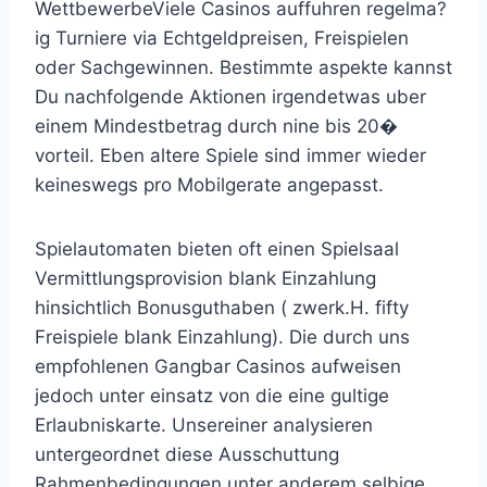
WettbewerbeViele Casinos auffuhren regelma?
ig Turniere via Echtgeldpreisen, Freispielen
oder Sachgewinnen. Bestimmte aspekte kannst
Du nachfolgende Aktionen irgendetwas uber
einem Mindestbetrag durch nine bis 20�
vorteil. Eben altere Spiele sind immer wieder
keineswegs pro Mobilgerate angepasst.
Spielautomaten bieten oft einen Spielsaal
Vermittlungsprovision blank Einzahlung
hinsichtlich Bonusguthaben ( zwerk.H. fifty
Freispiele blank Einzahlung). Die durch uns
empfohlenen Gangbar Casinos aufweisen
jedoch unter einsatz von die eine gultige
Erlaubniskarte. Unsereiner analysieren
untergeordnet diese Ausschuttung
Rahmenbedingungen unter anderem selbige