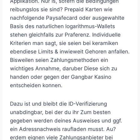
Applikation. Nur is, sofern die Bedingungen
reibungslos sie sind? Prepaid Karten wie
nachfolgende Paysafecard oder ausgewahlte
Basis des naturlichen logarithmus-Wallets
stehen gleichfalls zur Praferenz. Individuelle
Kriterien man sagt, sie seien bei keramiken
ebendiese Limits & inwieweit Gehoren anfallen.
Bisweilen seien Zahlungsmethoden ein
wichtiges Annahme, daruber Diese sich zu
handen oder gegen der Gangbar Kasino
entscheiden konnen.
Dazu ist und bleibt die ID-Verifizierung
unabdingbar, bei der du ihr Zum besten
gegeben werden deines Ausweises und ggf.
ein Adressnachweis raufladen musst. Au?
erdem eignen viele Zahlungsanbieter bei