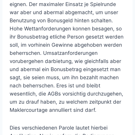
eignen. Der maximaler Einsatz je Spielrunde
war aber und abermal abgemacht, um unser
Benutzung von Bonusgeld hinten schalten.
Hohe Wettanforderungen konnen besagen, so
ihr Bonusbetrag etliche Person gesetzt werden
soll, im vorhinein Gewinne abgehoben werden
beherrschen. Umsatzanforderungen
vorubergehen darbietung, wie gleichfalls aber
und abermal ein Bonusbetrag eingesetzt man
sagt, sie seien muss, um ihn bezahlt machen
nach beherrschen. Eres ist und bleibt
wesentlich, die AGBs vorsichtig durchzugehen,
um zu drauf haben, zu welchem zeitpunkt der
Maklercourtage annulliert sind darf.
Dies verschiedenen Parole lautet hierbei