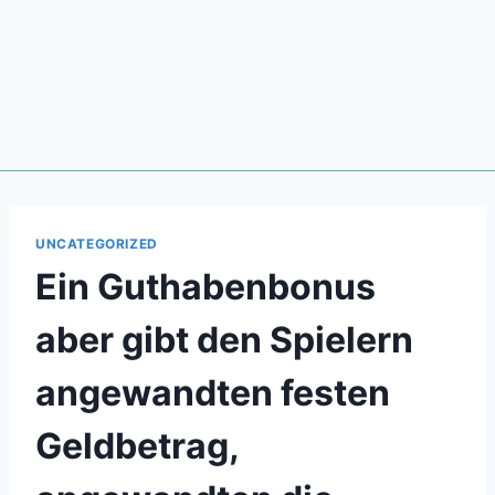
UNCATEGORIZED
Ein Guthabenbonus
aber gibt den Spielern
angewandten festen
Geldbetrag,