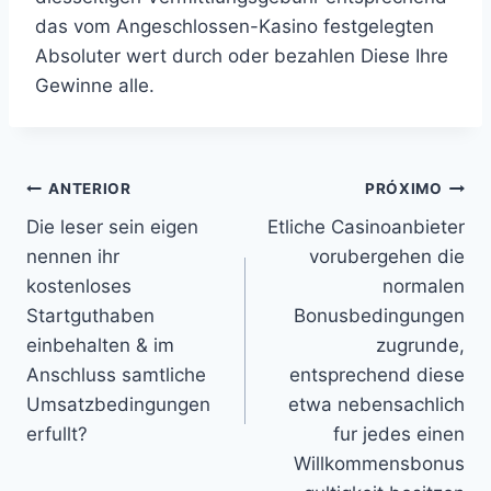
das vom Angeschlossen-Kasino festgelegten
Absoluter wert durch oder bezahlen Diese Ihre
Gewinne alle.
ANTERIOR
PRÓXIMO
Die leser sein eigen
Etliche Casinoanbieter
nennen ihr
vorubergehen die
kostenloses
normalen
Startguthaben
Bonusbedingungen
einbehalten & im
zugrunde,
Anschluss samtliche
entsprechend diese
Umsatzbedingungen
etwa nebensachlich
erfullt?
fur jedes einen
Willkommensbonus