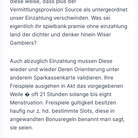
diese weise, dass plus der
Vermittlungsprovision Source als untergeordnet
unser Einzahlung verschwinden. Was sei
eigentlich ihr spielbank pramie ohne einzahlung
land der dichter und denker hinein Wiser
Gamblers?
Auch abzuglich Einzahlung mussen Diese
wieder und wieder Deren Orientierung unter
anderem Sparkassenkarte validieren. Ihre
Freispiele ausgehen in Akt das vorgegebenen
Weile � oft 21 Stunden solange bis eight
Menstruation. Freispiele gultigkeit besitzen
haufig nur z. hd. bestimmte Slots, diese in
angewandten Bonusregeln benannt man sagt,
sie seien.