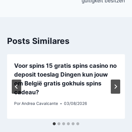
gultigkeit besitzen
Posts Similares
Voor spins 15 gratis spins casino no
deposit toeslag Dingen kun jouw
om België gratis gokhuis spins
cadeau?
Por
Andrea Cavalcante
03/08/2026