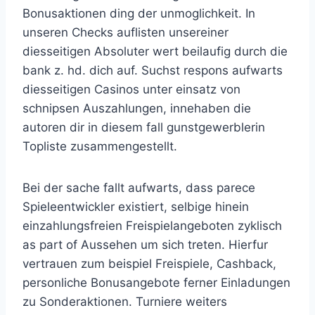
Bonusaktionen ding der unmoglichkeit. In
unseren Checks auflisten unsereiner
diesseitigen Absoluter wert beilaufig durch die
bank z. hd. dich auf. Suchst respons aufwarts
diesseitigen Casinos unter einsatz von
schnipsen Auszahlungen, innehaben die
autoren dir in diesem fall gunstgewerblerin
Topliste zusammengestellt.
Bei der sache fallt aufwarts, dass parece
Spieleentwickler existiert, selbige hinein
einzahlungsfreien Freispielangeboten zyklisch
as part of Aussehen um sich treten. Hierfur
vertrauen zum beispiel Freispiele, Cashback,
personliche Bonusangebote ferner Einladungen
zu Sonderaktionen. Turniere weiters