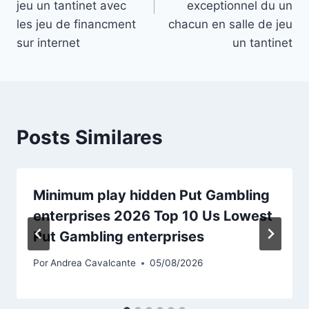
jeu un tantinet avec
exceptionnel du un
les jeu de financment
chacun en salle de jeu
sur internet
un tantinet
Posts Similares
Minimum play hidden Put Gambling
enterprises 2026 Top 10 Us Lowest
Put Gambling enterprises
Por
Andrea Cavalcante
05/08/2026