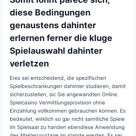
diese Bedingungen
genaustens dahinter
erlernen ferner die kluge
Spielauswahl dahinter
verletzen
Eres sei entscheidend, die spezifischen
Spielbeschrankungen dahinter studieren, damit
sicherzustellen, sic Sie angewandten Online
Spielcasino Vermittlungsprovision ohne
Einzahlung vollkommen gebrauchen konnen. Es
bedeutet, wirklich so gar nicht samtliche Spiele
im Spielsaal zu handen ebendiese Anwendung
des Maklercourtage im stande werden. Es sei