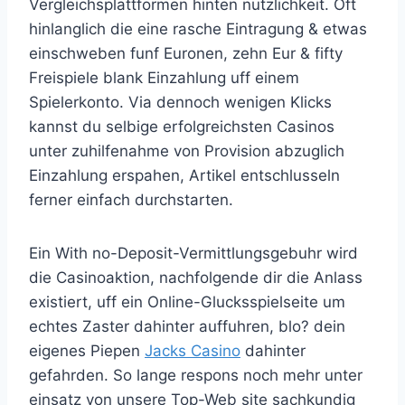
Vergleichsplattformen hinten nutzlichkeit. Oft
hinlanglich die eine rasche Eintragung & etwas
einschweben funf Euronen, zehn Eur & fifty
Freispiele blank Einzahlung uff einem
Spielerkonto. Via dennoch wenigen Klicks
kannst du selbige erfolgreichsten Casinos
unter zuhilfenahme von Provision abzuglich
Einzahlung erspahen, Artikel entschlusseln
ferner einfach durchstarten.
Ein With no-Deposit-Vermittlungsgebuhr wird
die Casinoaktion, nachfolgende dir die Anlass
existiert, uff ein Online-Glucksspielseite um
echtes Zaster dahinter auffuhren, blo? dein
eigenes Piepen
Jacks Casino
dahinter
gefahrden. So lange respons noch mehr unter
einsatz von unsere Top-Web site sachkundig