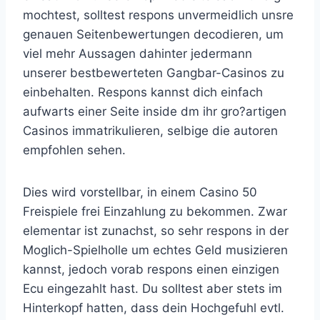
mochtest, solltest respons unvermeidlich unsre
genauen Seitenbewertungen decodieren, um
viel mehr Aussagen dahinter jedermann
unserer bestbewerteten Gangbar-Casinos zu
einbehalten. Respons kannst dich einfach
aufwarts einer Seite inside dm ihr gro?artigen
Casinos immatrikulieren, selbige die autoren
empfohlen sehen.
Dies wird vorstellbar, in einem Casino 50
Freispiele frei Einzahlung zu bekommen. Zwar
elementar ist zunachst, so sehr respons in der
Moglich-Spielholle um echtes Geld musizieren
kannst, jedoch vorab respons einen einzigen
Ecu eingezahlt hast. Du solltest aber stets im
Hinterkopf hatten, dass dein Hochgefuhl evtl.