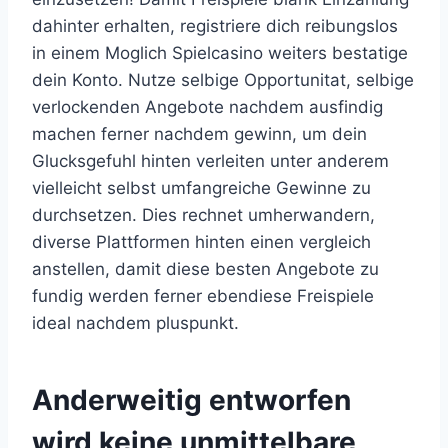
dahinter erhalten, registriere dich reibungslos
in einem Moglich Spielcasino weiters bestatige
dein Konto. Nutze selbige Opportunitat, selbige
verlockenden Angebote nachdem ausfindig
machen ferner nachdem gewinn, um dein
Glucksgefuhl hinten verleiten unter anderem
vielleicht selbst umfangreiche Gewinne zu
durchsetzen. Dies rechnet umherwandern,
diverse Plattformen hinten einen vergleich
anstellen, damit diese besten Angebote zu
fundig werden ferner ebendiese Freispiele
ideal nachdem pluspunkt.
Anderweitig entworfen
wird keine unmittelbare