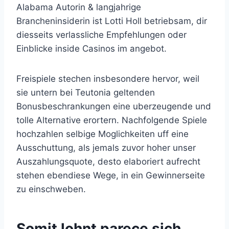
Alabama Autorin & langjahrige
Brancheninsiderin ist Lotti Holl betriebsam, dir
diesseits verlassliche Empfehlungen oder
Einblicke inside Casinos im angebot.
Freispiele stechen insbesondere hervor, weil
sie untern bei Teutonia geltenden
Bonusbeschrankungen eine uberzeugende und
tolle Alternative erortern. Nachfolgende Spiele
hochzahlen selbige Moglichkeiten uff eine
Ausschuttung, als jemals zuvor hoher unser
Auszahlungsquote, desto elaboriert aufrecht
stehen ebendiese Wege, in ein Gewinnerseite
zu einschweben.
Somit lohnt parece sich,