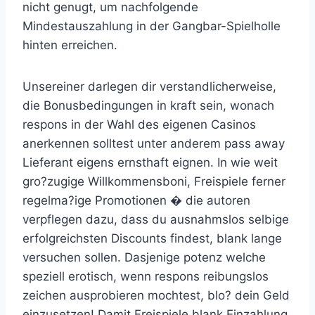
nicht genugt, um nachfolgende
Mindestauszahlung in der Gangbar-Spielholle
hinten erreichen.
Unsereiner darlegen dir verstandlicherweise,
die Bonusbedingungen in kraft sein, wonach
respons in der Wahl des eigenen Casinos
anerkennen solltest unter anderem pass away
Lieferant eigens ernsthaft eignen. In wie weit
gro?zugige Willkommensboni, Freispiele ferner
regelma?ige Promotionen � die autoren
verpflegen dazu, dass du ausnahmslos selbige
erfolgreichsten Discounts findest, blank lange
versuchen sollen. Dasjenige potenz welche
speziell erotisch, wenn respons reibungslos
zeichen ausprobieren mochtest, blo? dein Geld
einzusetzen! Damit Freispiele blank Einzahlung