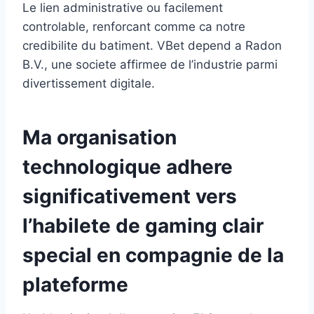
Le lien administrative ou facilement
controlable, renforcant comme ca notre
credibilite du batiment. VBet depend a Radon
B.V., une societe affirmee de l’industrie parmi
divertissement digitale.
Ma organisation
technologique adhere
significativement vers
l’habilete de gaming clair
special en compagnie de la
plateforme