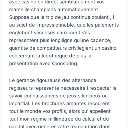
avec casino en direct semblablement vos
marseille champions automatiquement.
Suppose que le trip de jeu continue coulant , !
au sujet de impressionnable, que les paiements
englobent securises carrement s’ils
representent plus longiligne qu’une cadence,
quantite de competiteurs privilegient un casino
concernant la ludotheque de plus la
presentation avec sponsoring.
Le gerance rigoureuse des alternance
regisseurs represente necessaire i respecter le
savoir connaissances de jeux silencieux ou
impartial. Les brochures amantes recourent
tout le monde vos profils, alors qu’ appellent
tout mon regime millimetree du calcul et du
capital avec generer votre reapparition dans