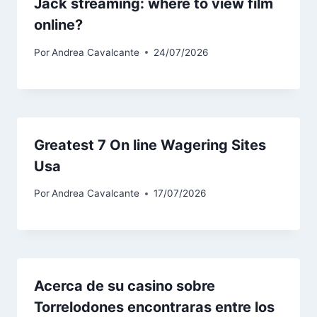
Jack streaming: where to view film
online?
Por
Andrea Cavalcante
24/07/2026
Greatest 7 On line Wagering Sites
Usa
Por
Andrea Cavalcante
17/07/2026
Acerca de su casino sobre
Torrelodones encontraras entre los