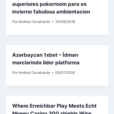
superiores pokerroom para es
invierno fabulosa ambientacion
Por
Andrea Cavalcante
30/06/2026
Azərbaycan 1xbet – İdman
mərclərində lider platforma
Por
Andrea Cavalcante
05/07/2026
Where Erreichbar Play Meets Echt
Money Casino 300 shields Wins