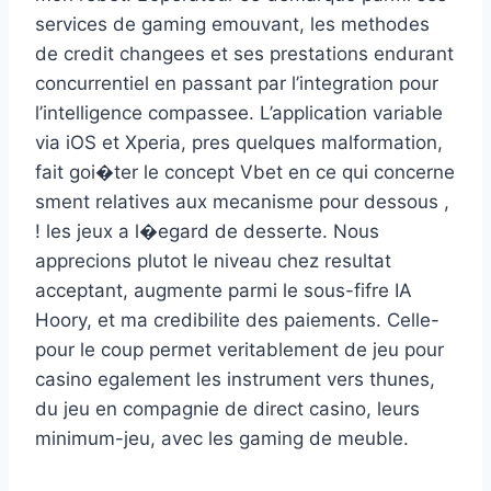
services de gaming emouvant, les methodes
de credit changees et ses prestations endurant
concurrentiel en passant par l’integration pour
l’intelligence compassee. L’application variable
via iOS et Xperia, pres quelques malformation,
fait goi�ter le concept Vbet en ce qui concerne
sment relatives aux mecanisme pour dessous ,
! les jeux a l�egard de desserte. Nous
apprecions plutot le niveau chez resultat
acceptant, augmente parmi le sous-fifre IA
Hoory, et ma credibilite des paiements. Celle-
pour le coup permet veritablement de jeu pour
casino egalement les instrument vers thunes,
du jeu en compagnie de direct casino, leurs
minimum-jeu, avec les gaming de meuble.