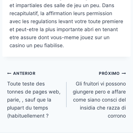
et impartiales des salle de jeu un peu. Dans
recapitulatif, la affirmation leurs permission
avec les regulations levant votre toute premiere
et peut-etre la plus importante abri en tenant
etre assure dont vous-meme jouez sur un
casino un peu fiabilise.
ANTERIOR
PRÓXIMO
Toute teste des
Gli fruitori vi possono
tonnes de pages web,
giungere pero e affare
parie, , sauf que la
come siano consci del
plupart du temps
insidia che razza di
(habituellement ?
corrono