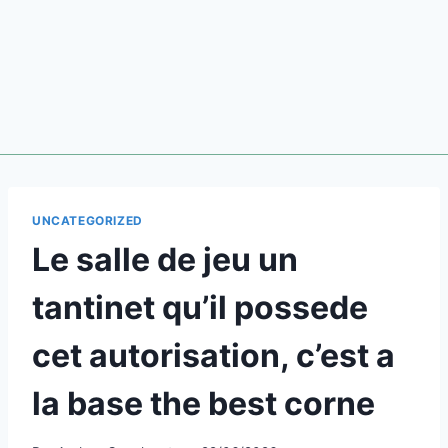
UNCATEGORIZED
Le salle de jeu un
tantinet qu’il possede
cet autorisation, c’est a
la base the best corne