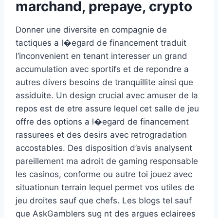
marchand, prepaye, crypto
Donner une diversite en compagnie de
tactiques a l�egard de financement traduit
l’inconvenient en tenant interesser un grand
accumulation avec sportifs et de repondre a
autres divers besoins de tranquillite ainsi que
assiduite. Un design crucial avec amuser de la
repos est de etre assure lequel cet salle de jeu
offre des options a l�egard de financement
rassurees et des desirs avec retrogradation
accostables. Des disposition d’avis analysent
pareillement ma adroit de gaming responsable
les casinos, conforme ou autre toi jouez avec
situationun terrain lequel permet vos utiles de
jeu droites sauf que chefs. Les blogs tel sauf
que AskGamblers sug nt des argues eclairees