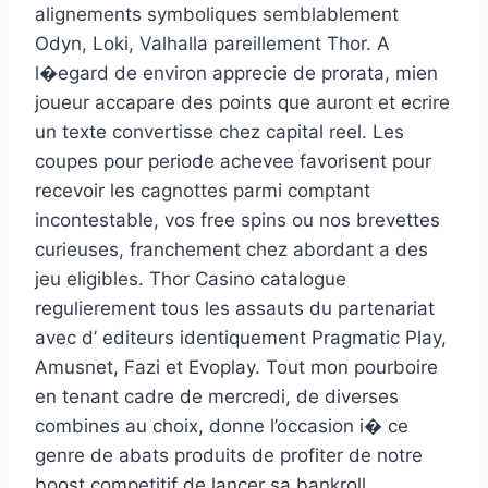
alignements symboliques semblablement
Odyn, Loki, Valhalla pareillement Thor. A
l�egard de environ apprecie de prorata, mien
joueur accapare des points que auront et ecrire
un texte convertisse chez capital reel. Les
coupes pour periode achevee favorisent pour
recevoir les cagnottes parmi comptant
incontestable, vos free spins ou nos brevettes
curieuses, franchement chez abordant a des
jeu eligibles. Thor Casino catalogue
regulierement tous les assauts du partenariat
avec d’ editeurs identiquement Pragmatic Play,
Amusnet, Fazi et Evoplay. Tout mon pourboire
en tenant cadre de mercredi, de diverses
combines au choix, donne l’occasion i� ce
genre de abats produits de profiter de notre
boost competitif de lancer sa bankroll.