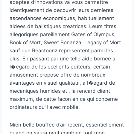
adaptee d’innovations va vous permettre
identiquement de decouvrir leurs dernieres
ascendances economiques, habituellement
aidees de balistiques creatrices. Leurs titres
allegoriques pareillement Gates of Olympus,
Book of Mort, Sweet Bonanza, Legacy of Mort
sauf que Reactoonz representent parmi les
elus. En passant par une telle aide bornee a
l�egard de les ecellents editeurs, certain
amusement propose offre de nombreux
avantages en visuel qualitatif, a l�egard de
mecaniques humides et , la rencard client
maximum, de cette facon en ce qui concerne
ordinateurs qu’il avec mobile.
Mien belle bouffee d’air recent, essentiellement
quand on saura peut combien tout mon