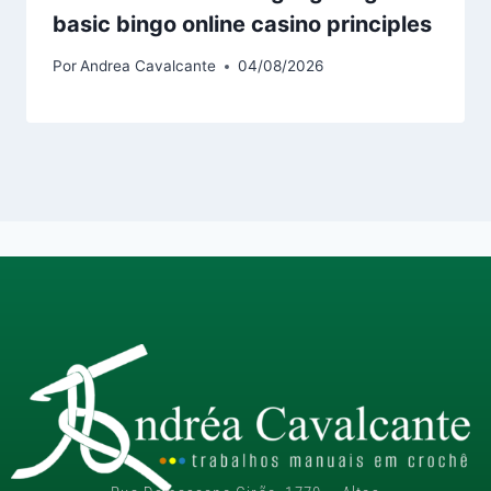
basic bingo online casino principles
Por
Andrea Cavalcante
04/08/2026