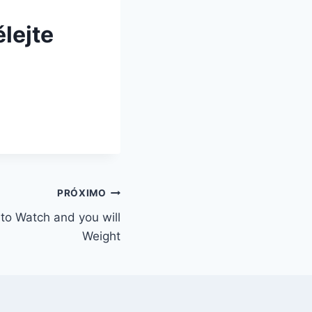
lejte
PRÓXIMO
o Watch and you will
Weight