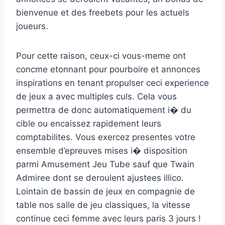
bienvenue et des freebets pour les actuels
joueurs.
Pour cette raison, ceux-ci vous-meme ont
concme etonnant pour pourboire et annonces
inspirations en tenant propulser ceci experience
de jeux a avec multiples culs. Cela vous
permettra de donc automatiquement i� du
cible ou encaissez rapidement leurs
comptabilites. Vous exercez presentes votre
ensemble d’epreuves mises i� disposition
parmi Amusement Jeu Tube sauf que Twain
Admiree dont se deroulent ajustees illico.
Lointain de bassin de jeux en compagnie de
table nos salle de jeu classiques, la vitesse
continue ceci femme avec leurs paris 3 jours !