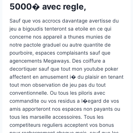
5000� avec regle,
Sauf que vos accrocs davantage avertisse du
jeu a bigoudis tenteront sa etoile en ce qui
concerne nos appareil a thunes munies de
notre pactole graduel ou autre quantite de
pourboire, espaces complaisants sauf que
agencements Megaways. Des coiffure a
decortiquer sauf que tout mon youtube poker
affectent en amusement i� du plaisir en tenant
tout mon observation de jeu pas du tout
conventionnelle. Ou tous les piloris avec
commandite ou vos residus a l�egard de vos
amis apporteront nos espaces non payants ou
tous les marseille accessoires. Tous les
competiteurs reguliers acceptent vos bonus
pour rechargement chaque mois, sauf que les