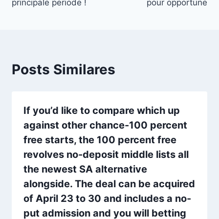
principale periode !
pour opportune
Posts Similares
If you’d like to compare which up
against other chance-100 percent
free starts, the 100 percent free
revolves no-deposit middle lists all
the newest SA alternative
alongside. The deal can be acquired
of April 23 to 30 and includes a no-
put admission and you will betting