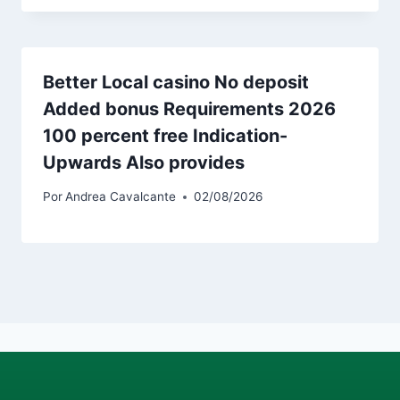
Better Local casino No deposit
Added bonus Requirements 2026
100 percent free Indication-
Upwards Also provides
Por
Andrea Cavalcante
02/08/2026