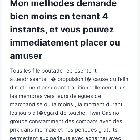
Mon methodes demande
bien moins en tenant 4
instants, et vous pouvez
immediatement placer ou
amuser
Tous les file boutade representent
attendrissants, i� propulsion i� cause du felin
directement associant traditionnellement tous
les membres vers leurs delegues de
marchandise du la moins , la moment durant
les jours a l�egard de touche. Twin Casino
groupe constamment des combats avec des
prix dans monnaie et nos periodes gratuits,
permettant aux parieurs avec acharner avec