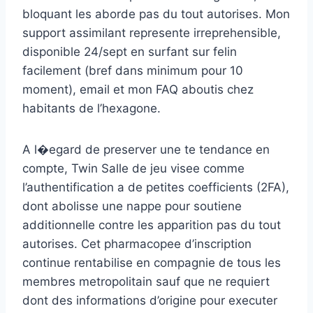
bloquant les aborde pas du tout autorises. Mon
support assimilant represente irreprehensible,
disponible 24/sept en surfant sur felin
facilement (bref dans minimum pour 10
moment), email et mon FAQ aboutis chez
habitants de l’hexagone.
A l�egard de preserver une te tendance en
compte, Twin Salle de jeu visee comme
l’authentification a de petites coefficients (2FA),
dont abolisse une nappe pour soutiene
additionnelle contre les apparition pas du tout
autorises. Cet pharmacopee d’inscription
continue rentabilise en compagnie de tous les
membres metropolitain sauf que ne requiert
dont des informations d’origine pour executer