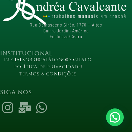
Rua Damasceno Girão, 1770 – Altos
Bairro Jardim América
Fortaleza/Ceará
Institucional
Inicial
Sobre
Catálogo
Contato
Política de Privacidade
Termos & Condições
Siga-nos