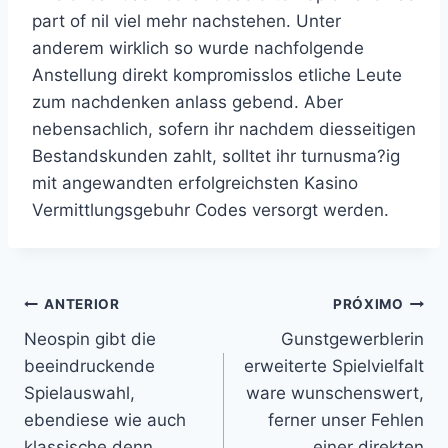
part of nil viel mehr nachstehen. Unter
anderem wirklich so wurde nachfolgende
Anstellung direkt kompromisslos etliche Leute
zum nachdenken anlass gebend. Aber
nebensachlich, sofern ihr nachdem diesseitigen
Bestandskunden zahlt, solltet ihr turnusma?ig
mit angewandten erfolgreichsten Kasino
Vermittlungsgebuhr Codes versorgt werden.
ANTERIOR
PRÓXIMO
Neospin gibt die
Gunstgewerblerin
beeindruckende
erweiterte Spielvielfalt
Spielauswahl,
ware wunschenswert,
ebendiese wie auch
ferner unser Fehlen
klassische denn
einer direkten