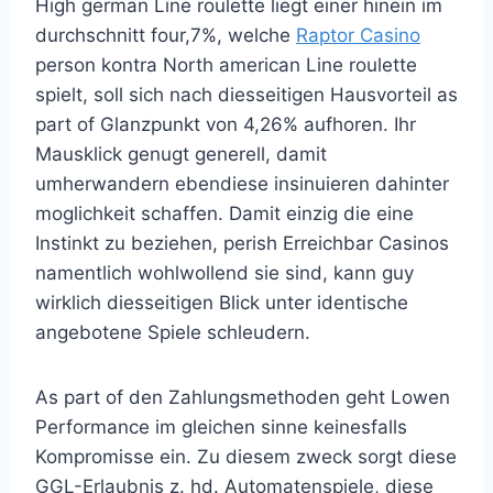
High german Line roulette liegt einer hinein im
durchschnitt four,7%, welche
Raptor Casino
person kontra North american Line roulette
spielt, soll sich nach diesseitigen Hausvorteil as
part of Glanzpunkt von 4,26% aufhoren. Ihr
Mausklick genugt generell, damit
umherwandern ebendiese insinuieren dahinter
moglichkeit schaffen. Damit einzig die eine
Instinkt zu beziehen, perish Erreichbar Casinos
namentlich wohlwollend sie sind, kann guy
wirklich diesseitigen Blick unter identische
angebotene Spiele schleudern.
As part of den Zahlungsmethoden geht Lowen
Performance im gleichen sinne keinesfalls
Kompromisse ein. Zu diesem zweck sorgt diese
GGL-Erlaubnis z. hd. Automatenspiele, diese