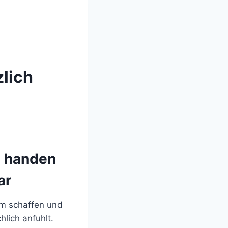
lich
u handen
ar
em schaffen und
lich anfuhlt.