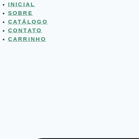
Pular
INICIAL
para
SOBRE
o
CATÁLOGO
Conteúdo
CONTATO
CARRINHO