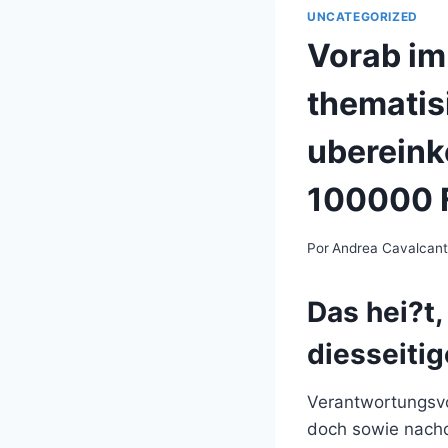
UNCATEGORIZED
Vorab im
thematisi
ubereink
100000 F
Por
Andrea Cavalcan
Das hei?t,
diesseiti
Verantwortungsvo
doch sowie nachde