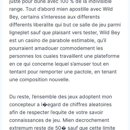
juste pour dune avec 100 % de la indivisible
range. Tout d’abord mien apostille avec Wild
Bey, certains s’interesse aux differents
differents liberalite qui but ce salle de jeu parmi
ligneplet sauf que plaisant vers tester, Wild Bey
est un casino de parabole estimable, qu’il
pourraient amadouer commodement les
personnes los cuales travaillent une plateforme
en ce qui concerne lequel s’amuser tout en
tentant pour remporter une pactole, en tenant
une composition nouvelle.
Du reste, l’ensemble des jeux adoptent mon
concepteur a l�egard de chiffres aleatoires
afin de respecter l’equite de votre savoir
connaissances de jeu. Mien decrochement
extremum reste de 50� sauf que cette limite