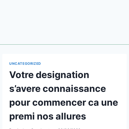
UNCATEGORIZED
Votre designation
s’avere connaissance
pour commencer ca une
premi nos allures