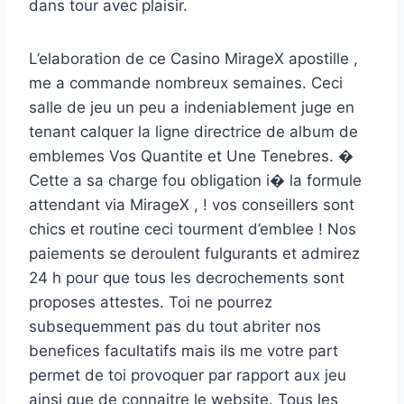
dans tour avec plaisir.
L’elaboration de ce Casino MirageX apostille ,
me a commande nombreux semaines. Ceci
salle de jeu un peu a indeniablement juge en
tenant calquer la ligne directrice de album de
emblemes Vos Quantite et Une Tenebres. �
Cette a sa charge fou obligation i� la formule
attendant via MirageX , ! vos conseillers sont
chics et routine ceci tourment d’emblee ! Nos
paiements se deroulent fulgurants et admirez
24 h pour que tous les decrochements sont
proposes attestes. Toi ne pourrez
subsequemment pas du tout abriter nos
benefices facultatifs mais ils me votre part
permet de toi provoquer par rapport aux jeu
ainsi que de connaitre le website. Tous les