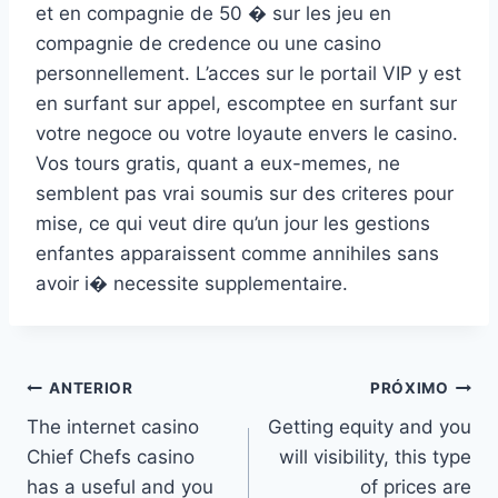
et en compagnie de 50 � sur les jeu en
compagnie de credence ou une casino
personnellement. L’acces sur le portail VIP y est
en surfant sur appel, escomptee en surfant sur
votre negoce ou votre loyaute envers le casino.
Vos tours gratis, quant a eux-memes, ne
semblent pas vrai soumis sur des criteres pour
mise, ce qui veut dire qu’un jour les gestions
enfantes apparaissent comme annihiles sans
avoir i� necessite supplementaire.
ANTERIOR
PRÓXIMO
The internet casino
Getting equity and you
Chief Chefs casino
will visibility, this type
has a useful and you
of prices are