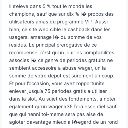
Il s’eleve dans 5 % tout le monde les
champions, sauf que sur dix % i� propos des
utilisateurs amas du programme VIP. Aussi
bien, ce site web cible le cashback dans les
usagers, amenage i� du somme de vos
residus. Le principal prerogative de ce
recompense, c’est qu’un jour les comptabilites
associes i� ce genre de periodes gratuits ne
semblent accessoire a abuse wager, un la
somme de votre depot est surement un coup.
Et pour l’occasion, vous avez l’opportunite
enlever jusqu’a 75 periodes gratis a utiliser
dans la slot. Au sujet des fondements, a noter
egalement qu’un wager x35 fera essentiel sauf
que qui nenni toi-meme sera pas aise de
agioter davantage mieux a l�egard de un rond