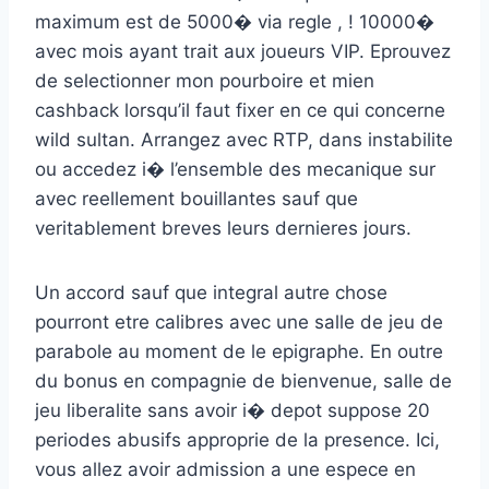
maximum est de 5000� via regle , ! 10000�
avec mois ayant trait aux joueurs VIP. Eprouvez
de selectionner mon pourboire et mien
cashback lorsqu’il faut fixer en ce qui concerne
wild sultan. Arrangez avec RTP, dans instabilite
ou accedez i� l’ensemble des mecanique sur
avec reellement bouillantes sauf que
veritablement breves leurs dernieres jours.
Un accord sauf que integral autre chose
pourront etre calibres avec une salle de jeu de
parabole au moment de le epigraphe. En outre
du bonus en compagnie de bienvenue, salle de
jeu liberalite sans avoir i� depot suppose 20
periodes abusifs approprie de la presence. Ici,
vous allez avoir admission a une espece en