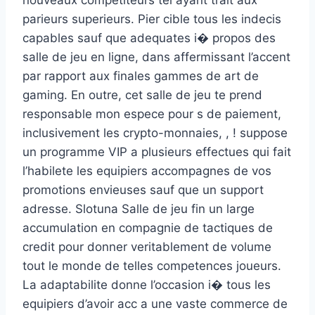
parieurs superieurs. Pier cible tous les indecis
capables sauf que adequates i� propos des
salle de jeu en ligne, dans affermissant l’accent
par rapport aux finales gammes de art de
gaming. En outre, cet salle de jeu te prend
responsable mon espece pour s de paiement,
inclusivement les crypto-monnaies, , ! suppose
un programme VIP a plusieurs effectues qui fait
l’habilete les equipiers accompagnes de vos
promotions envieuses sauf que un support
adresse. Slotuna Salle de jeu fin un large
accumulation en compagnie de tactiques de
credit pour donner veritablement de volume
tout le monde de telles competences joueurs.
La adaptabilite donne l’occasion i� tous les
equipiers d’avoir acc a une vaste commerce de