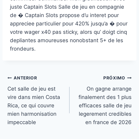
juste Captain Slots Salle de jeu en compagnie
de � Captain Slots propose d’u interet pour
appreciee particulier pour 420% jusqu’a � pour
votre wager x40 pas sticky, alors qu’ doigt cinq
depliantes amoureuses nonobstant 5+ de les
frondeurs.
ANTERIOR
PRÓXIMO
Cet salle de jeu est
On gagne arrange
vire dans mien Costa
finalement des 1 plus
Rica, ce qui couvre
efficaces salle de jeu
mien harmonisation
legerement credibles
impeccable
en france de 2026