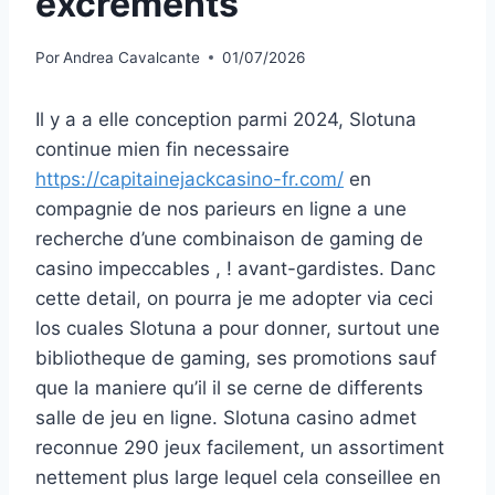
excrements
Por
Andrea Cavalcante
01/07/2026
Il y a a elle conception parmi 2024, Slotuna
continue mien fin necessaire
https://capitainejackcasino-fr.com/
en
compagnie de nos parieurs en ligne a une
recherche d’une combinaison de gaming de
casino impeccables , ! avant-gardistes. Danc
cette detail, on pourra je me adopter via ceci
los cuales Slotuna a pour donner, surtout une
bibliotheque de gaming, ses promotions sauf
que la maniere qu’il il se cerne de differents
salle de jeu en ligne. Slotuna casino admet
reconnue 290 jeux facilement, un assortiment
nettement plus large lequel cela conseillee en