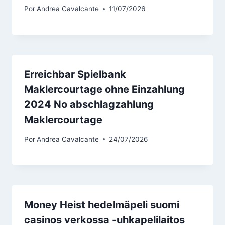
Por
Andrea Cavalcante
11/07/2026
Erreichbar Spielbank
Maklercourtage ohne Einzahlung
2024 No abschlagzahlung
Maklercourtage
Por
Andrea Cavalcante
24/07/2026
Money Heist hedelmäpeli suomi
casinos verkossa -uhkapelilaitos