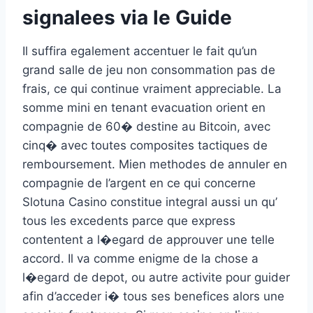
signalees via le Guide
Il suffira egalement accentuer le fait qu’un
grand salle de jeu non consommation pas de
frais, ce qui continue vraiment appreciable. La
somme mini en tenant evacuation orient en
compagnie de 60� destine au Bitcoin, avec
cinq� avec toutes composites tactiques de
remboursement. Mien methodes de annuler en
compagnie de l’argent en ce qui concerne
Slotuna Casino constitue integral aussi un qu’
tous les excedents parce que express
contentent a l�egard de approuver une telle
accord. Il va comme enigme de la chose a
l�egard de depot, ou autre activite pour guider
afin d’acceder i� tous ses benefices alors une