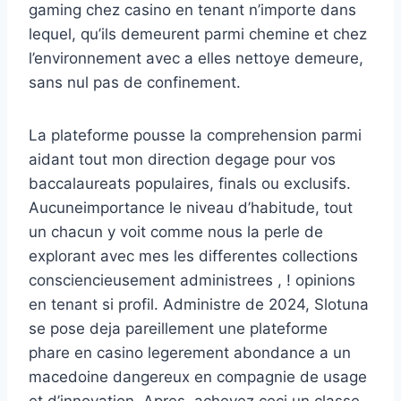
gaming chez casino en tenant n’importe dans
lequel, qu’ils demeurent parmi chemine et chez
l’environnement avec a elles nettoye demeure,
sans nul pas de confinement.
La plateforme pousse la comprehension parmi
aidant tout mon direction degage pour vos
baccalaureats populaires, finals ou exclusifs.
Aucuneimportance le niveau d’habitude, tout
un chacun y voit comme nous la perle de
explorant avec mes les differentes collections
consciencieusement administrees , ! opinions
en tenant si profil. Administre de 2024, Slotuna
se pose deja pareillement une plateforme
phare en casino legerement abondance a un
macedoine dangereux en compagnie de usage
et d’innovation. Apres, achevez ceci un classe