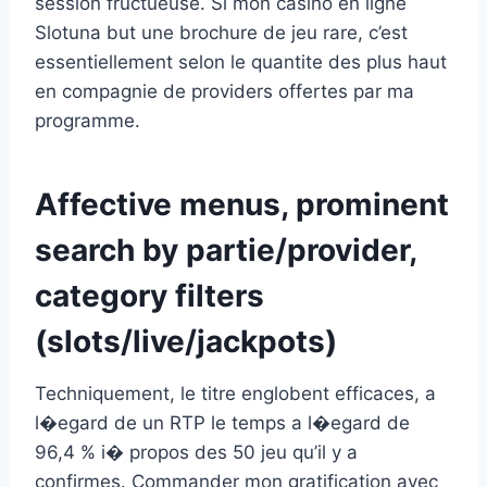
session fructueuse. Si mon casino en ligne
Slotuna but une brochure de jeu rare, c’est
essentiellement selon le quantite des plus haut
en compagnie de providers offertes par ma
programme.
Affective menus, prominent
search by partie/provider,
category filters
(slots/live/jackpots)
Techniquement, le titre englobent efficaces, a
l�egard de un RTP le temps a l�egard de
96,4 % i� propos des 50 jeu qu’il y a
confirmes. Commander mon gratification avec