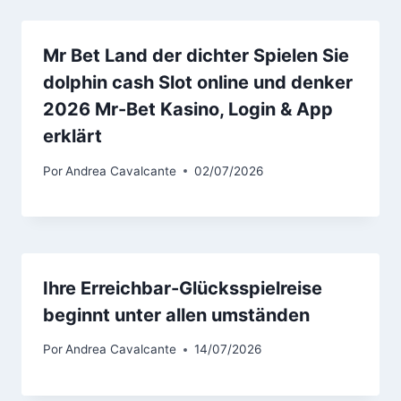
Mr Bet Land der dichter Spielen Sie
dolphin cash Slot online und denker
2026 Mr-Bet Kasino, Login & App
erklärt
Por
Andrea Cavalcante
02/07/2026
Ihre Erreichbar-Glücksspielreise
beginnt unter allen umständen
Por
Andrea Cavalcante
14/07/2026