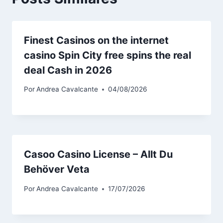
Finest Casinos on the internet
casino Spin City free spins the real
deal Cash in 2026
Por
Andrea Cavalcante
04/08/2026
Casoo Casino License – Allt Du
Behöver Veta
Por
Andrea Cavalcante
17/07/2026