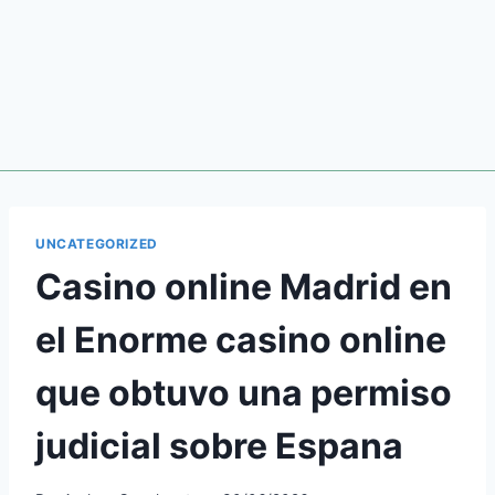
UNCATEGORIZED
Casino online Madrid en
el Enorme casino online
que obtuvo una permiso
judicial sobre Espana