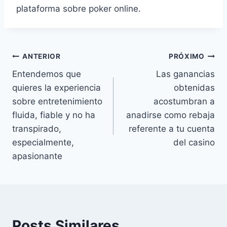
plataforma sobre poker online.
ANTERIOR
PRÓXIMO
Entendemos que
Las ganancias
quieres la experiencia
obtenidas
sobre entretenimiento
acostumbran a
fluida, fiable y no ha
anadirse como rebaja
transpirado,
referente a tu cuenta
especialmente,
del casino
apasionante
Posts Similares