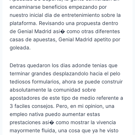
encaminarse beneficios empezando por
nuestro inicial dia de entretenimiento sobre la
plataforma. Revisando una propuesta dentro
de Genial Madrid asi� como otras diferentes
casas de apuestas, Genial Madrid apetito por
goleada.
Detras quedaron los dias adonde tenias que
terminar grandes desplazandolo hacia el pelo
tediosos formularios, ahora se puede construir
absolutamente la comunidad sobre
apostadores de este tipo de medio referente a
3 faciles consejos. Pero, en mi opinion, una
empleo nativa puedo aumentar estas
prestaciones asi� como mostrar la vivencia
mayormente fluida, una cosa que ya he visto