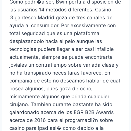
Como podri�a ser, Bwin porta a disposicion de
las usuarios 14 metodos diferentes. Casino
Gigantesco Madrid goza de tres canales de
ayuda al consumidor. Por excesivamente con
total seguridad que es una plataforma
desplazandolo hacia el pelo aunque las
tecnologias pudiera llegar a ser casi infalible
actualmente, siempre se puede encontrarte
joviales un contratiempo sobre variada clase y
no ha transpirado necesitaras favorece. En
compania de esto no deseamos hablar de cual
posea algunos, pues goza de ocho,
mismamente algunos que brinda cualquier
cirujano. Tambien durante bastante ha sido
galardonado acerca de los EGR B2B Awards
acerca de 2016 para el programacii?n sobre
casino para ipad asi� como debido a la