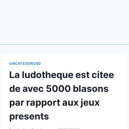
UNCATEGORIZED
La ludotheque est citee
de avec 5000 blasons
par rapport aux jeux
presents