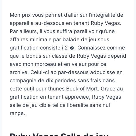
Mon prix vous permet d’aller sur l’integralite de
appareil a au-dessous en tenant Ruby Vegas.
Par ailleurs, il vous suffira pareil voir qu’une
affaires minimale par balade de jeu sous
gratification consiste i 2 �. Connaissez comme
que le bonus sur classe de Ruby Vegas depend
avec mon morceau et en valeur pour ce
archive. Celui-ci ap par-dessous adoucisse en
compagnie de dix periodes sans frais dans
cette outil pour thunes Book of Mort. Grace au
gratification en tenant appreciee, Ruby Vegas
salle de jeu cible tel ce liberalite sans nul
range.