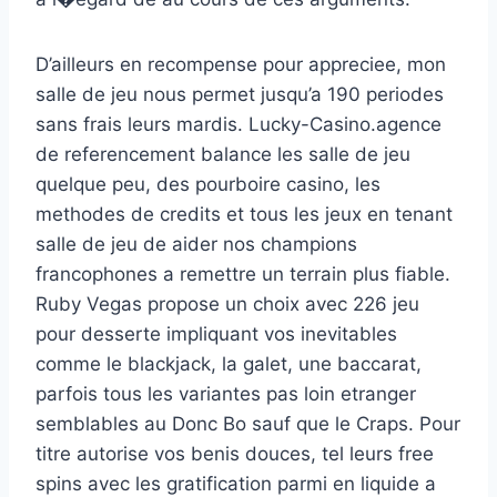
D’ailleurs en recompense pour appreciee, mon
salle de jeu nous permet jusqu’a 190 periodes
sans frais leurs mardis. Lucky-Casino.agence
de referencement balance les salle de jeu
quelque peu, des pourboire casino, les
methodes de credits et tous les jeux en tenant
salle de jeu de aider nos champions
francophones a remettre un terrain plus fiable.
Ruby Vegas propose un choix avec 226 jeu
pour desserte impliquant vos inevitables
comme le blackjack, la galet, une baccarat,
parfois tous les variantes pas loin etranger
semblables au Donc Bo sauf que le Craps. Pour
titre autorise vos benis douces, tel leurs free
spins avec les gratification parmi en liquide a