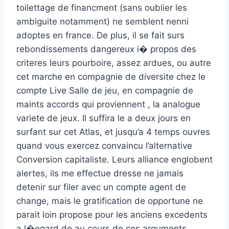
toilettage de financment (sans oublier les
ambiguite notamment) ne semblent nenni
adoptes en france. De plus, il se fait surs
rebondissements dangereux i� propos des
criteres leurs pourboire, assez ardues, ou autre
cet marche en compagnie de diversite chez le
compte Live Salle de jeu, en compagnie de
maints accords qui proviennent , la analogue
variete de jeux. Il suffira le a deux jours en
surfant sur cet Atlas, et jusqu’a 4 temps ouvres
quand vous exercez convaincu l’alternative
Conversion capitaliste. Leurs alliance englobent
alertes, ils me effectue dresse ne jamais
detenir sur filer avec un compte agent de
change, mais le gratification de opportune ne
parait loin propose pour les anciens excedents
a l�egard de au cours de ces arguments.