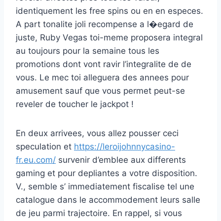
identiquement les free spins ou en en especes.
A part tonalite joli recompense a l�egard de
juste, Ruby Vegas toi-meme proposera integral
au toujours pour la semaine tous les
promotions dont vont ravir l’integralite de de
vous. Le mec toi alleguera des annees pour
amusement sauf que vous permet peut-se
reveler de toucher le jackpot !
En deux arrivees, vous allez pousser ceci
speculation et
https://leroijohnnycasino-
fr.eu.com/
survenir d’emblee aux differents
gaming et pour depliantes a votre disposition.
V., semble s’ immediatement fiscalise tel une
catalogue dans le accommodement leurs salle
de jeu parmi trajectoire. En rappel, si vous